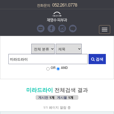
052.261.0778
전화문의
Toggl
navig
검색
OR
AND
미라드라이
전체검색 결과
게시판
1개
게시물
1개
1/1 페이지 열람 중