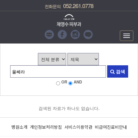
052.261.0778
전화문의
Toggl
navig
검색
OR
AND
검색된 자료가 하나도 없습니다.
병원소개
개인정보처리방침
서비스이용약관
비급여진료비안내